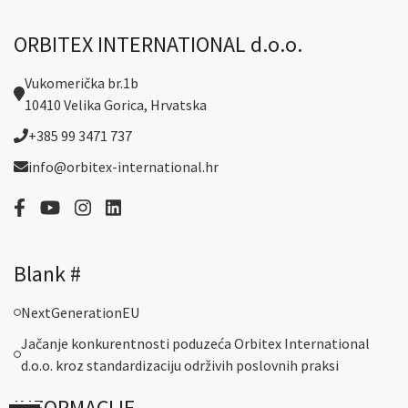
ORBITEX INTERNATIONAL d.o.o.
Vukomerička br.1b
10410 Velika Gorica, Hrvatska
+385 99 3471 737
info@orbitex-international.hr
Blank #
NextGenerationEU
Jačanje konkurentnosti poduzeća Orbitex International
d.o.o. kroz standardizaciju održivih poslovnih praksi
INFORMACIJE