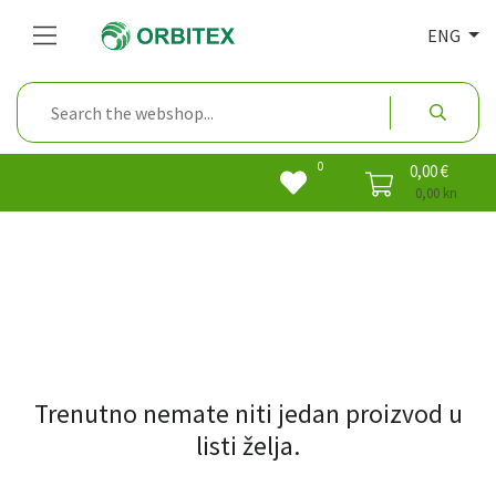
ENG
0
0,00 €
0,00 kn
Trenutno nemate niti jedan proizvod u
listi želja.