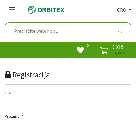
CRO
0
0,00 €
0,00 kn
Registracija
Ime: *
Prezime: *